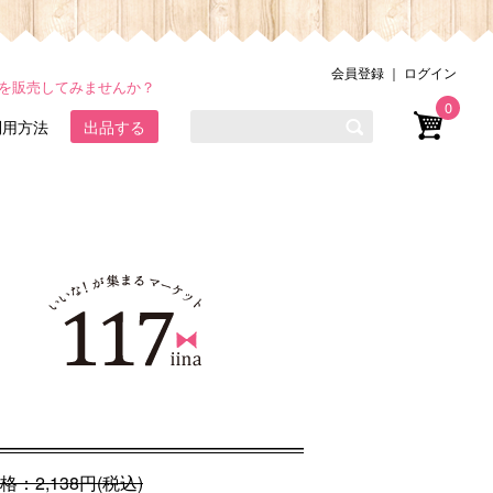
会員登録
｜
ログイン
品を販売してみませんか？
0
利用方法
出品する
格：
2,138
円(税込)