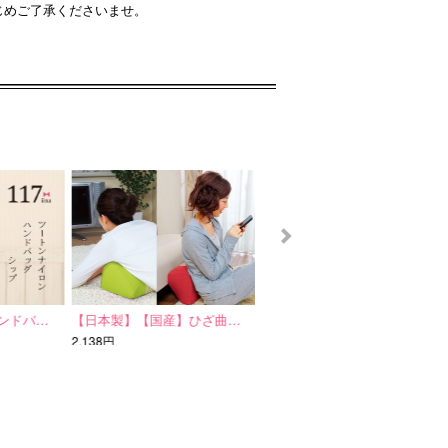
じめご了承くださいませ。
ンドバ…
【日本製】【国産】ひざ曲…
2WAY 軽々ショルダー…
2,138円
5,292円