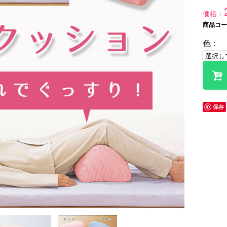
価格：
商品コード
色：
保存