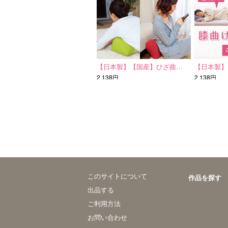
【日本製】【国産】ひざ曲…
【日本製】
2,138円
2,138円
このサイトについて
作品を探す
出品する
ご利用方法
お問い合わせ