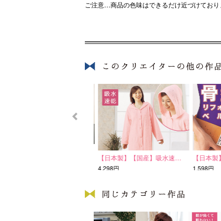
ご注意…商品の色味はできるだけ近づけており
D-1013
【日本製】【国産】吸水速…
【日本製】
5,994円
4,298円
1,598円