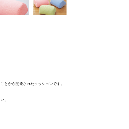
なことから開発されたクッションです。
。
すい。