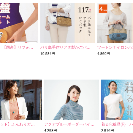
【国産】リフォ…
バリ島手作りアタ製かごバ…
ツートンナイロンハ
10,584円
4,860円
ト】ふんわりガ…
アクアプルーボーダーハイ…
着る化粧品(R) ハイ
4,298円
2,916円