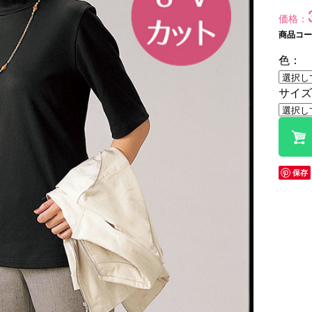
価格：
商品コード
色：
サイズ
保存