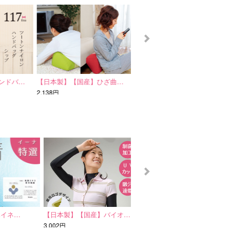
ンドバ…
【日本製】【国産】ひざ曲…
2WAY 軽々ショルダー…
2,138円
5,292円
ネ…
【日本製】【国産】バイオ…
【日本製】【国産】すっぽ…
3,002円
5,378円