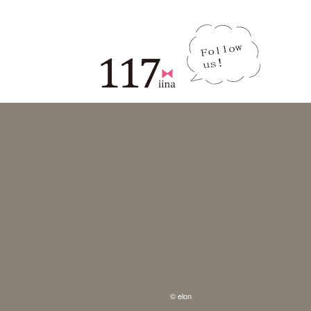
© elon