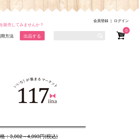
会員登録
｜
ログイン
品を販売してみませんか？
0
利用方法
出品する
格：
3,002～4,093
円(税込)