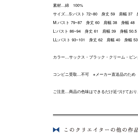
素材…綿 100%
サイズ…S:バスト 72~80 身丈 59 肩幅 37 
M:バスト 79~87 身丈 60 肩幅 38 身幅 48 
L:バスト 86~94 身丈 61 肩幅 39 身幅 50.5
LL:バスト 93~101 身丈 62 肩幅 40 身幅 5
カラー…サックス・ブラック・クリーム・ピン
コンビニ受取…不可 ※メーカー直送品のため
ご注意…商品の色味はできるだけ近づけており