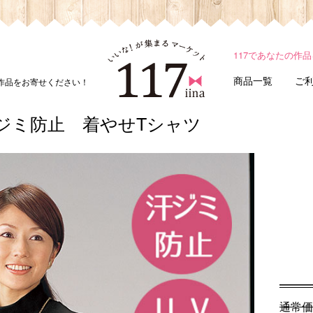
117であなたの作
商品一覧
ご
ド作品をお寄せください！
ジミ防止 着やせTシャツ
通常価