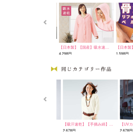
D-1013
【日本製】【国産】吸水速…
【日本製】
5,994円
4,298円
1,598円
【UVカット加工】汗染み…
【吸汗速乾】【手摘み綿】…
【UVカッ
2,678円
2,678円
2,678円