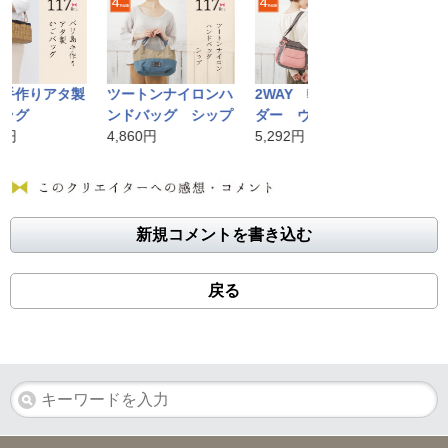
りアタ製
ツートンナイロンハ
2WAY 軽々ショル
バリ島手作
ンドバッグ シップ
ダー ヴォイス
かごバッグ
4,860円
5,292円
10,584円
新規コメントを書き込む
戻る