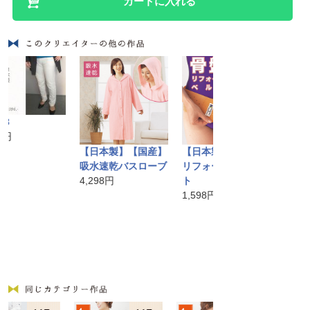
カートに入れる
バリ島手
かごバッ
【日本製】【国産】
【日本製】【国産】
10,584円
吸水速乾バスローブ
リフォーム骨盤ベル
4,298円
ト
1,598円