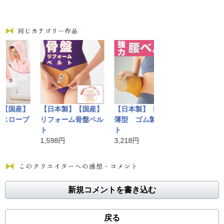
国産】
【日本製】【国産】
【日本製】【国産】
【日本製】【国
ローブ
リフォーム骨盤ベル
薄型 ゴム製腰ベル
SILK関節快適
ト
ト
テクター 2枚
1,598円
3,218円
1,058円
新規コメントを書き込む
戻る