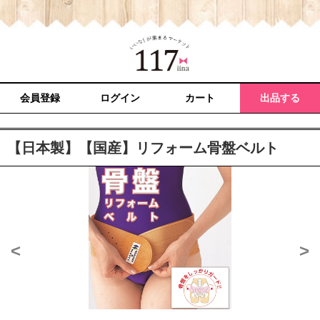
会員登録
ログイン
カート
出品する
【日本製】【国産】リフォーム骨盤ベルト
<
>