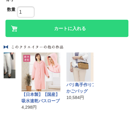
数量
カートに入れる
バリ島手作りアタ製
ツートンナイロ
かごバッグ
ンドバッグ シ
【日本製】【国産】
10,584円
4,860円
吸水速乾バスローブ
4,298円