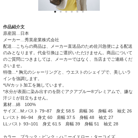
作品紹介文
原産国…日本
メーカー…秀英産業株式会社
配送…こちらの商品は、メーカー直送品のため佐川急便による配送
のみとなります。代金引換はご選択いただけません。商品について
のご質問につきましては、メーカーではなく、当店までご連絡くだ
さいませ。
特徴…* 胸元のシャーリングと、ウエストのシェイプで、美しいラ
インを強調します。
*UVカット加工を施しています。
*水分が表面に染み出すのを防ぐアクアプルー®プレミアムで、嫌な
汗ジミが目立ちません。
素材…綿 100%
サイズ…M:バスト 79~87 身丈 58.5 肩幅 36 身幅 45 袖丈 26
L:バスト 86~94 身丈 60 肩幅 37.5 身幅 48 袖丈 27
LL:バスト 93~101 身丈 61.5 肩幅 39 身幅 51 袖丈 28
カラー…ブラック・ピンク・ハニーイエロー・ターコイズ