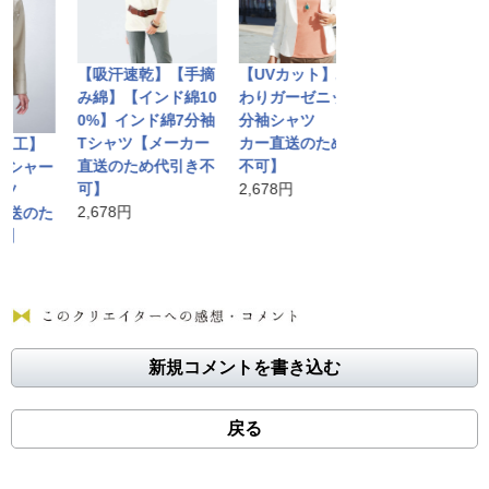
【吸汗速乾】【手摘
【UVカット】ふん
み綿】【インド綿10
わりガーゼニット7
0%】インド綿7分袖
分袖シャツ 【メー
Tシャツ【メーカー
カー直送のため代引
工】
アクアプルーボ
直送のため代引き不
不可】
ャー
ーハイネックシ
可】
2,678円
ツ
7分袖【メーカ
2,678円
のた
送のため代引き
可】
4,298円
新規コメントを書き込む
戻る