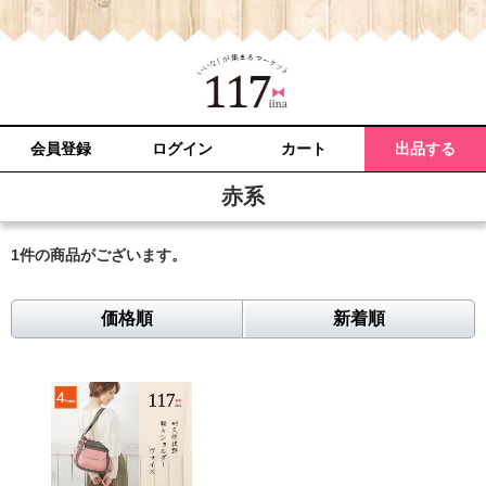
会員登録
ログイン
カート
出品する
赤系
1件
の商品がございます。
価格順
新着順