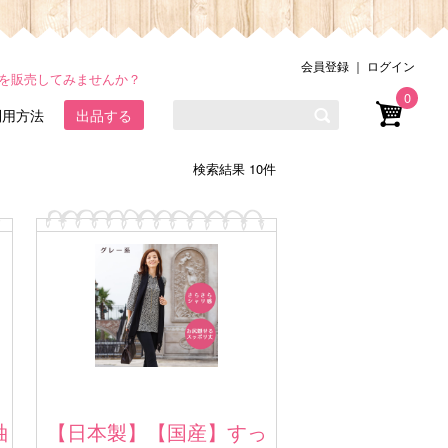
会員登録
｜
ログイン
品を販売してみませんか？
0
利用方法
出品する
検索結果 10件
袖
【日本製】【国産】すっ