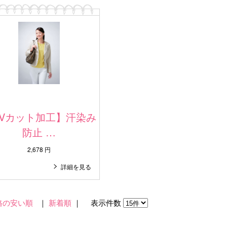
UVカット加工】汗染み
防止 …
2,678 円
詳細を見る
格の安い順
｜
新着順
｜ 表示件数