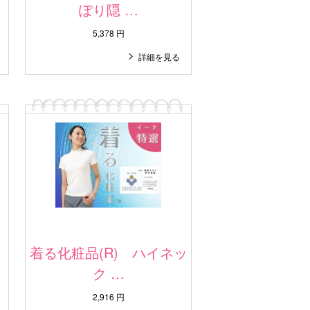
ぽり隠 …
5,378 円
詳細を見る
イ
着る化粧品(R) ハイネッ
ク …
2,916 円