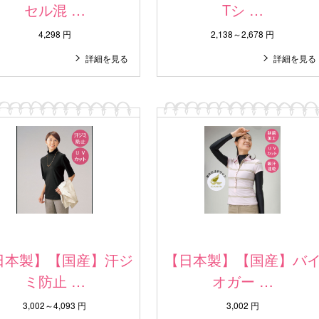
セル混 …
Tシ …
4,298 円
2,138～2,678 円
詳細を見る
詳細を見る
日本製】【国産】汗ジ
【日本製】【国産】バ
ミ防止 …
オガー …
3,002～4,093 円
3,002 円