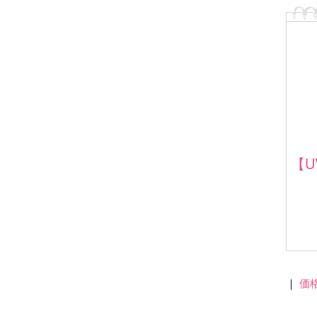
【
｜
価