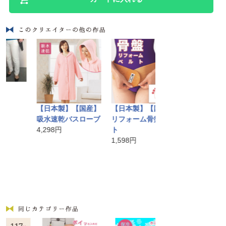
バリ島手作りア
かごバッグ
【日本製】【国産】
【日本製】【国産】
10,584円
吸水速乾バスローブ
リフォーム骨盤ベル
4,298円
ト
1,598円