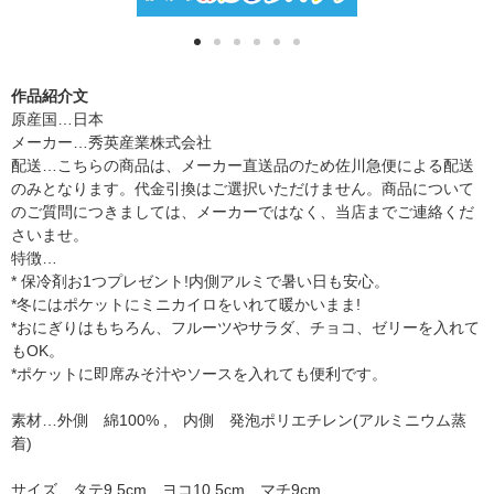
作品紹介文
原産国…日本
メーカー…秀英産業株式会社
配送…こちらの商品は、メーカー直送品のため佐川急便による配送
のみとなります。代金引換はご選択いただけません。商品について
のご質問につきましては、メーカーではなく、当店までご連絡くだ
さいませ。
特徴…
* 保冷剤お1つプレゼント!内側アルミで暑い日も安心。
*冬にはポケットにミニカイロをいれて暖かいまま!
*おにぎりはもちろん、フルーツやサラダ、チョコ、ゼリーを入れて
もOK。
*ポケットに即席みそ汁やソースを入れても便利です。
素材…外側 綿100% , 内側 発泡ポリエチレン(アルミニウム蒸
着)
サイズ…タテ9.5cm ヨコ10.5cm マチ9cm