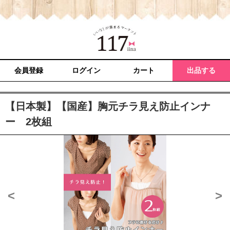
会員登録
ログイン
カート
出品する
【日本製】【国産】胸元チラ見え防止インナ
ー 2枚組
<
>