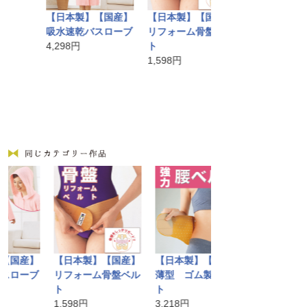
かごバッグ
【日本製】【国産】
【日本製】【国産】
10,584円
吸水速乾バスローブ
リフォーム骨盤ベル
4,298円
ト
1,598円
国産】
【日本製】【国産】
【日本製】【国産】
【日本製】【国
ローブ
リフォーム骨盤ベル
薄型 ゴム製腰ベル
レインポンチョ
ト
ト
4,298円
1,598円
3,218円