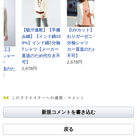
【吸汗速乾】【手摘
【UVカット】ふん
み綿】【インド綿10
わりガーゼニット7
0%】インド綿7分袖
分袖シャツ 【メー
Tシャツ【メーカー
カー直送のため代引
工】
アクアプルーボ
直送のため代引き不
不可】
シャー
ーハイネックシ
可】
2,678円
ツ
7分袖【メーカ
2,678円
送のた
送のため代引き
】
可】
4,298円
新規コメントを書き込む
戻る