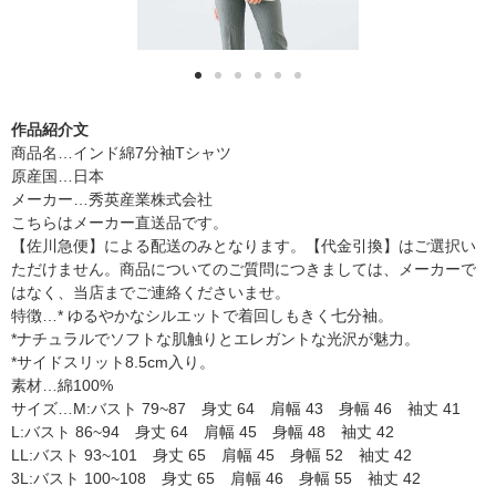
作品紹介文
商品名…インド綿7分袖Tシャツ
原産国…日本
メーカー…秀英産業株式会社
こちらはメーカー直送品です。
【佐川急便】による配送のみとなります。【代金引換】はご選択い
ただけません。商品についてのご質問につきましては、メーカーで
はなく、当店までご連絡くださいませ。
特徴…* ゆるやかなシルエットで着回しもきく七分袖。
*ナチュラルでソフトな肌触りとエレガントな光沢が魅力。
*サイドスリット8.5cm入り。
素材…綿100%
サイズ…M:バスト 79~87 身丈 64 肩幅 43 身幅 46 袖丈 41
L:バスト 86~94 身丈 64 肩幅 45 身幅 48 袖丈 42
LL:バスト 93~101 身丈 65 肩幅 45 身幅 52 袖丈 42
3L:バスト 100~108 身丈 65 肩幅 46 身幅 55 袖丈 42