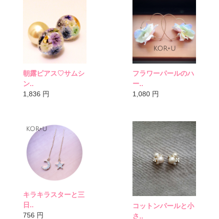
朝露ピアス♡サムシ
フラワーパールのハ
ン..
ー..
1,836
円
1,080
円
キラキラスターと三
日..
コットンパールと小
756
円
さ..