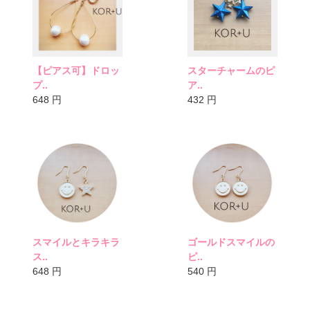
【ピアス可】ドロッ
スターチャームのピ
プ..
ア..
648
円
432
円
スマイルとキラキラ
ゴールドスマイルの
ス..
ピ..
648
円
540
円