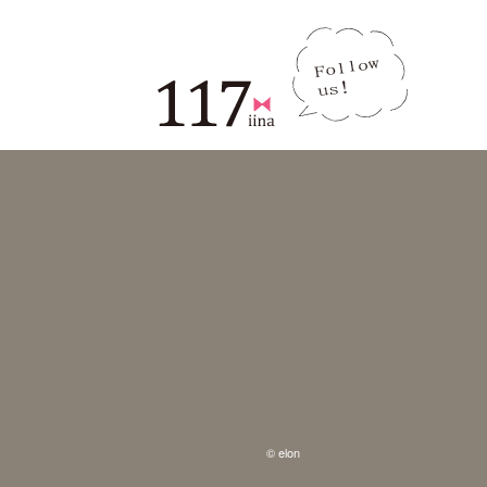
© elon