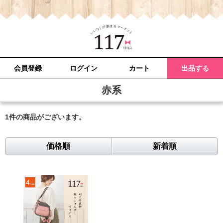
会員登録
ログイン
カート
出品する
赤系
1件
の商品がございます。
価格順
新着順