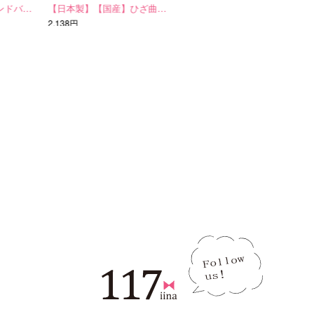
ンドバ…
【日本製】【国産】ひざ曲…
2WAY 軽々ショルダー…
2,138円
5,292円