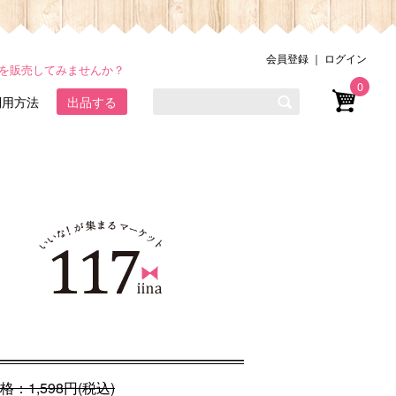
会員登録
｜
ログイン
品を販売してみませんか？
0
利用方法
出品する
格：
1,598
円(税込)