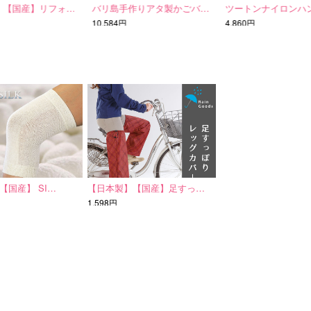
【国産】リフォ…
バリ島手作りアタ製かごバ…
ツートンナイロンハ
10,584円
4,860円
【国産】 SI…
【日本製】【国産】足すっ…
1,598円