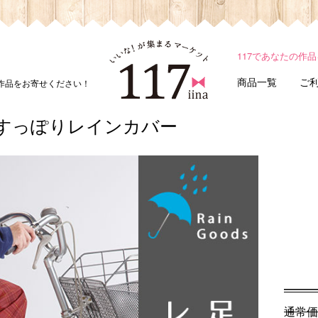
117であなたの作
商品一覧
ご
ド作品をお寄せください！
すっぽりレインカバー
通常価