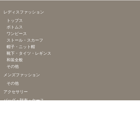
レディスファッション
トップス
ボトムス
ワンピース
ストール・スカーフ
帽子・ニット帽
靴下・タイツ・レギンス
和装全般
その他
メンズファッション
その他
アクセサリー
バッグ・財布・ケース
ベビー・キッズ
インテリア雑貨・家具
食器・キッチン
雑貨・ステーショナリー