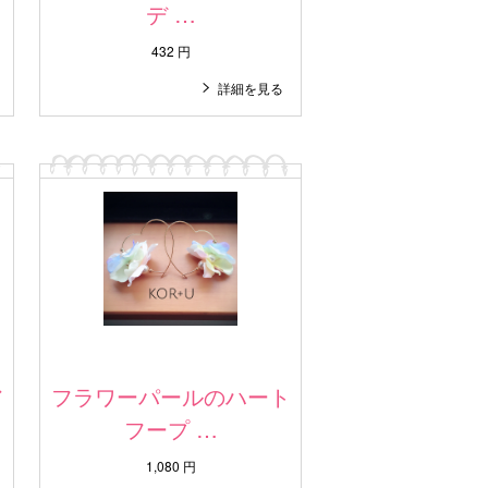
デ …
432 円
詳細を見る
ア
フラワーパールのハート
フープ …
1,080 円