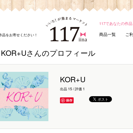
117であなたの作
商品一覧
ご
ド作品をお寄せください！
KOR+Uさんのプロフィール
KOR+U
出品 15 / 評価 1
保存