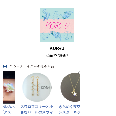
KOR+U
出品 15
/
評価 1
ルのハ
スワロフスキーと小
きらめく夜空のツイ
ドロップチャー
アス
さなパールのスウィ
ンスターネックレス
ピアス