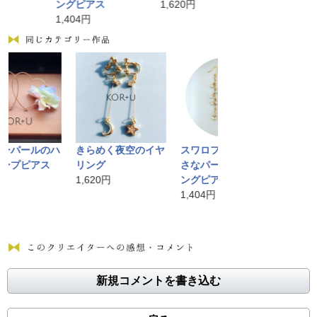
ングピアス
1,620円
864円
1,404円
ールのハ
きらめく夜空のイヤ
スワロフスキーと小
きらめく夜
ピアス
リング
さなパールのスウィ
ンスターネ
1,620円
ングピアス
1,620円
1,404円
新規コメントを書き込む