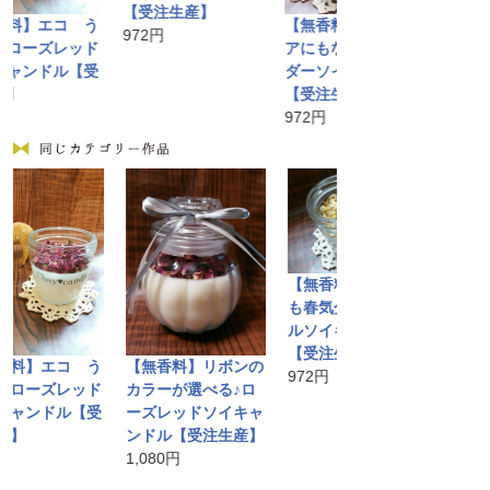
【受注生産】
ドル【受注生
エコ う
【無香料】インテリ
972円
1,080円
ズレッド
アにもなる ラベン
ドル【受
ダーソイキャンドル
【受注生産】
972円
【無香料】いつまで
も春気分♪カモミー
ルソイキャンドル
【受注生産】
エコ う
【無香料】リボンの
【無香料】
972円
ズレッド
カラーが選べる♪ロ
アにもなる
ドル【受
ーズレッドソイキャ
ダーソイキ
ンドル【受注生産】
【受注生産
1,080円
972円