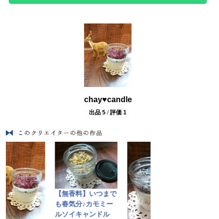
chay♥candle
出品 5
/
評価 1
【無香料】いつまで
【無香料】2
も春気分♪カモミー
ト カモミー
ルソイキャンドル
ベンダーソイ